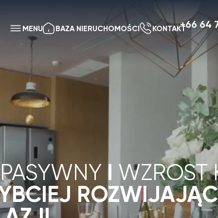
+66 64 742 0935
MENU
BAZA NIERUCHOMOŚCI
KONTAKT
Otwórz teraz
Phuk
I
ASYWNY
WZROST KAPI
CIEJ ROZWIJAJĄCYCH 
JI
Profesjonalne zarządzanie
 — Bang Tao,
Kompleks
wynajmem z obłożeniem na poziomie