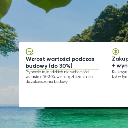
Zakup do z
Wzrost wartości podczas
+ wynajem
budowy (do 30%)
Kurs wymiany bah
​​Płynność tajlandzkich nieruchomości
był w tym samym p
wzrasta o 15−30% w miarę zbliżania się
do zakończenia budowy
Wybr