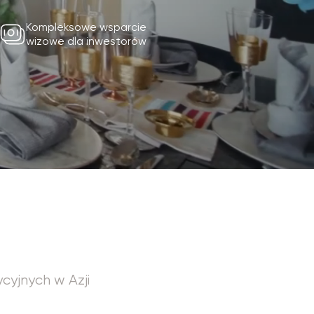
la inwestorów
zji
 czynniki wzrostu
 turystyki
a działek przy plaży