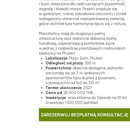
ZAREZERWUJ BEZPŁATNĄ KONSULTACJĘ
Dlaczego
Zespół Vera Visio składa się z pro
Nasi pośrednicy są niezawodnym
o setkach nieruchomości i projektó
znaleźć wysokiej jakości nierucho
transakcji. Je