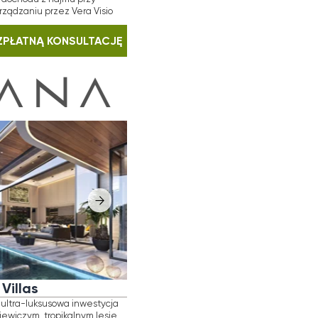
inwestycja
lnym lesie
ć
ię
 tropikalną
ynnie łączą
najwyższy
ycia
stiżowych
m²
 wynajmu
ULTACJĘ