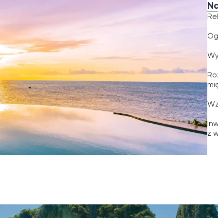
Wysoki popyt na
Rozwijająca się i
międzynarodowa
Wzrost wartości 
Inwestorzy korzy
z wynajmu oraz w
inwestycyjne
Modele
rz strategię dopasowaną do swoich celów