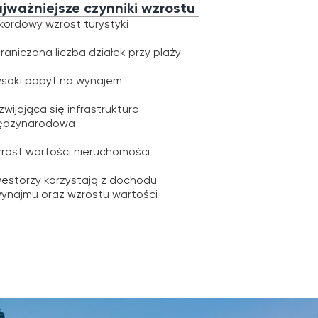
 wynajem
nfrastruktura
nieruchomości
stają z dochodu
zrostu wartości