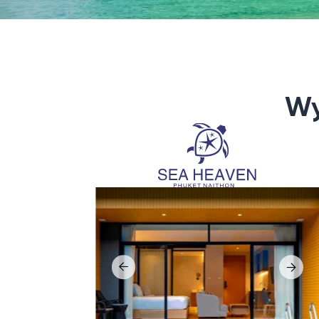
Suda
Sea Heaven
Sudara t
Sea Heaven to resortowy projekt apartamentowy
zabudowi
w Nai Thon — jednej z najspokojniejszych plaż
ceniącyc
Phuket, tuż przy Parku Narodowym Sirinat.
Inwestycja znajduje się zaledwie kilka kroków
Koncepcj
od morza i oferuje stylowe, nowoczesne
silne do
apartamenty pod marką Wyndham Garden.
wyrafino
jednego 
Właściciele otrzymują gwarantowany dochód
na Phuke
na poziomie 7% rocznie lub mogą przystąpić
do programu rental pool z możliwością bezpłatnego
Projekt 
pobytu do 30 dni w roku.
ukierunk