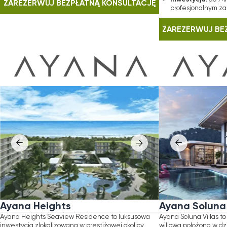
a Heights
Ayana Soluna Villas
eights Seaview Residence to luksusowa
Ayana Soluna Villas to ultra-luksusowa 
ja zlokalizowana w prestiżowej okolicy
willowa położona w dziewiczym, tropika
ng Tao, otoczonej naturą i oferującej
Phuket, oferująca wyjątkową prywatnoś
, podwyższony standard życia. Projekt
i naturalną harmonię. Projekt wyróżnia s
aprojektowany jako ekskluzywna, prywatna
wyrafinowaną, nowoczesną architekturą
ość, zapewniająca wysoki poziom komfortu
oraz przestronnymi wnętrzami, które pł
ości.
się z otaczającą naturą, zapewniając 
poziom komfortu i ekskluzywności.
zowaną stopą zwrotu do 12% rocznie
atrakcyjną propozycję dla osób
To prawdziwa oaza luksusowego stylu ż
ących zarówno luksusowego stylu życia,
w jednej z najbardziej spokojnych i pre
bilnej inwestycji.
lokalizacji na Phuket.
lizacja
Lokalizacja
: Layan, Phuket
: Thalang, Phuket
głość do plaży
Odległość od plaży
: 1,5 km
: 8.6 km
erzchnia
Powierzchnia działki
: 40−360 m²
: 322−896 m²
in ukończenia
Powierzchnia zabudowy
: 2027
: 350−741 
a od
Układ
: 5 500 000 THB
: 2−4 sypialnie
stycja: promocja letnia
Termin ukończenia
: 8% zniżki i 7%
: 2026
Cena od
antowanego zwrotu przez 2 lata
: 27 000 000 THB
Inwestycja
: typowy roczny zwrot z
wynosi 5−10%
ERWUJ BEZPŁATNĄ KONSULTACJĘ
ZAREZERWUJ BEZPŁATNĄ KONS