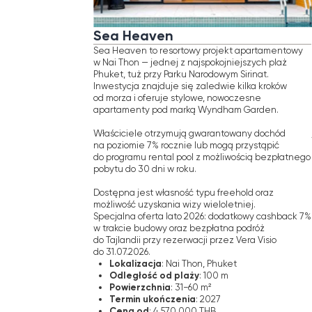
Dostępna
Dostępna jest własność typu freehold oraz
możliwoś
możliwość uzyskania wizy wieloletniej.
Loka
Specjalna oferta lato 2026: dodatkowy cashback 7%
Odle
w trakcie budowy oraz bezpłatna podróż
Powi
do Tajlandii przy rezerwacji przez Vera Visio
Term
do 31.07.2026.
Cen
Lokalizacja
: Nai Thon, Phuket
Inwe
Odległość od plaży
: 100 m
Powierzchnia
prze
: 31−60 m²
Termin ukończenia
: 2027
Cena od
: 4 570 000 THB
ZAREZ
Inwestycja:
7% gwarantowany dochód
ZAREZERWUJ BEZPŁATNĄ KONSULTACJĘ