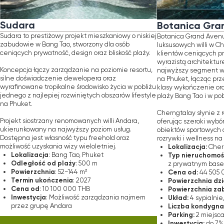
 jest własność typu freehold oraz
rozrywki i wellness na światowym pozio
Lokalizacja:
ć uzyskania wizy wieloletniej.
Cherngtalay, Phuket
lizacja
Typ nieruchomości:
: Bang Tao, Phuket
luksusowa will
głość od plaży
: 500 m
z prywatnym basenem
erzchnia
Cena od:
: 52−144 m²
44 505 000 THB
in ukończenia
Powierzchnia działki:
: 2027
459−1 150 m²
a od
Powierzchnia zabudowy:
: 10 100 000 THB
406,95−6
stycja
Układ:
: Możliwość zarządzania najmem
4 sypialnie, 5 łazienek
Liczba kondygnacji:
z grupę Andara
2
Parking:
2 miejsca parkingowe
Inwestycja:
do 7% dochodu z najmu
ERWUJ BEZPŁATNĄ KONSULTACJĘ
profesjonalnym zarządzaniu przez V
ZAREZERWUJ BEZPŁATNĄ KONS