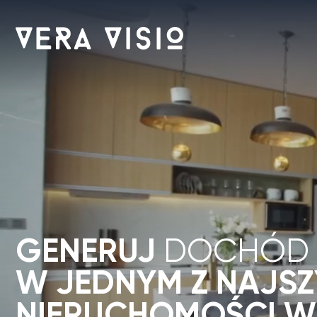
GENERUJ
DOCHÓD P
W JEDNYM Z NAJSZYB
NIERUCHOMOŚCI W AZ
Programy gwarantowanego
Najlepsze lokalizacje