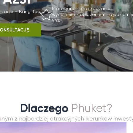
wizowe d
96%
TACJĘ
Dlaczego
Phuket?
z najbardziej atrakcyjnych kierunków inwestycyjnych w A
Najważniejsze
Rekordowy wzrost
Ograniczona liczb