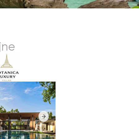
ekt
ony dla
ność oraz
rezentuje
 basenami
wysokiej
izację przy
guna.
uktury,
h szkół,
 miejsc