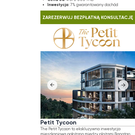
Petit Tycoon
Ayan
The Petit Tycoon to ekskluzywna inwestycja
Ayana H
mieszkaniowa położona między plażami Bangtao
inwestyc
i Surin, stworzona dla osób ceniących prywatność,
Layan-Ba
wygodę i bliskość morza. Projekt znajduje się
spokojny
w spokojnym, niskiej zabudowie otoczeniu i został
został z
wzbogacony starannie zaprojektowaną zielenią,
społeczn
gdzie architektura harmonijnie łączy się z naturą.
i prywatn
Mieszkańcy mają do dyspozycji pełną
Z progno
infrastrukturę oraz starannie dobraną strefę
stanowi 
handlową, zapewniającą komfortowe życie
poszukuj
w jednej z najbardziej prestiżowych nadmorskich
jak i sta
Loka
lokalizacji na Phuket.
Lokalizacja
Odle
: Plaża Surin, Phuket
Odległość od plaży
Powi
: 350 m
Powierzchnia
Term
: obecnie dostępne jednostki
Cen
zaczynają się od 3−4-pokojowych
Inwe
apartamentów typu duplex z basenem,
o powierzchni od 140 do 310 m²
gwar
Termin ukończenia
: 2027
Cena od
: 25 000 000 THB
ZAREZ
Inwestycja
: wiza elitarna do Tajlandii na 10 lat
(o wartości 1 500 000 bahtów)