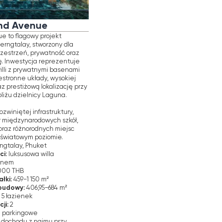
mie.
a
84 m²
 przy
era Visio
ULTACJĘ