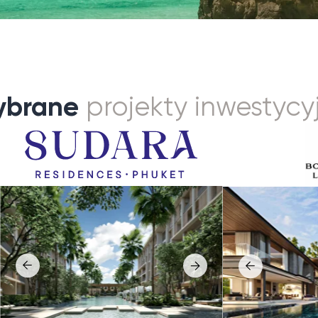
ra
Botanica Grand Avenue
o prestiżowy projekt mieszkaniowy o niskiej
Botanica Grand Avenue to flagowy proj
e w Bang Tao, stworzony dla osób
luksusowych willi w Cherngtalay, stworz
h prywatność, design oraz bliskość plaży.
klientów ceniących przestrzeń, prywat
wyrazistą architekturę. Inwestycja rep
a łączy zarządzanie na poziomie resortu,
najwyższy segment willi z prywatnymi
świadczenie dewelopera oraz
na Phuket, łącząc przestronne układy, 
wane tropikalne środowisko życia w pobliżu
klasy wykończenie oraz prestiżową lokal
z najlepiej rozwiniętych obszarów lifestyle
plaży Bang Tao i w pobliżu dzielnicy La
t.
Cherngtalay słynie z rozwiniętej infrastr
siostrzany renomowanych willi Andara,
oferując szeroki wybór międzynarodowyc
owany na najwyższy poziom usług.
obiektów sportowych oraz różnorodnych