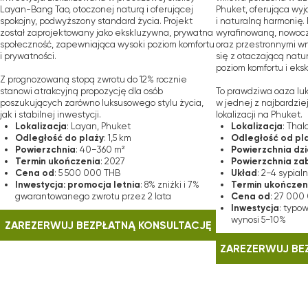
Vera Visio
 Inwestorzy Ufają
fesjonalnych negocjatorów o wysokich wartościach moralnych i dos
i przewodnikami w transakcjach na rynku nieruchomości, posiadają
w w Phuket. Ich doświadczenie na rynku nieruchomości w Phuket poz
mości od wiarygodnych deweloperów i zapewnić naszym klientom naj
steśmy dumni, że mamy ponad 18 lat doświadczenia w branży.