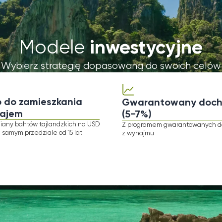
amieszkania
Gwarantowany dochód
(5−7%)
tów tajlandzkich na USD
Z programem gwarantowanych dochodów
rzedziale od 15 lat
z wynajmu
ane
projekty inwestycyjne