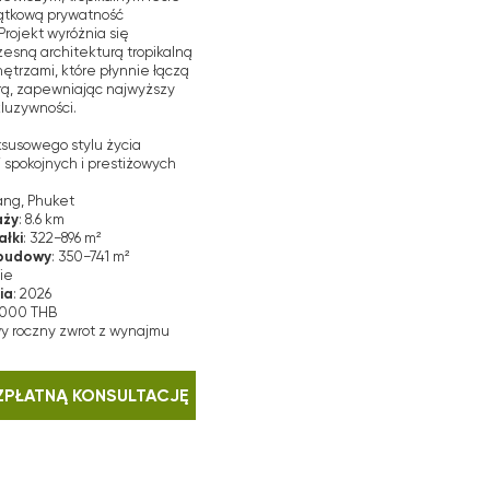
konałym takcie.
cymi wiedzę
wala im szybko
lepsze warunki