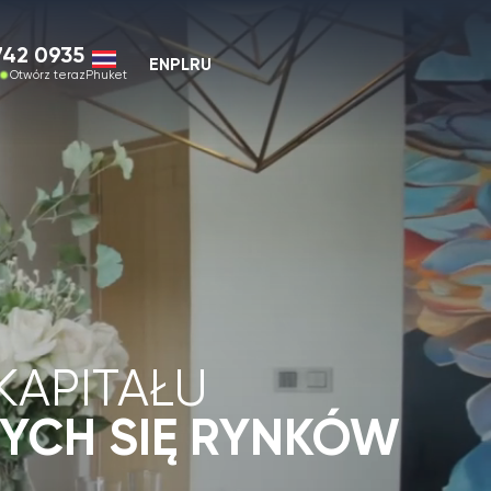
EN
PL
RU
et
TAŁU
SIĘ RYNKÓW
owe wsparcie